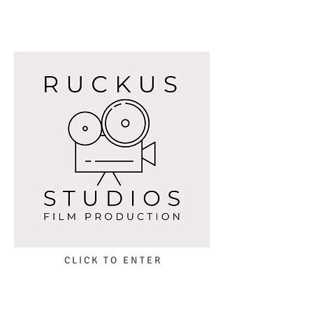
C L I C K T O E N T E R